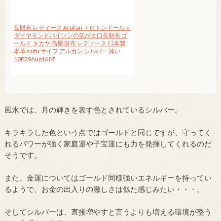
長財布 レディース Arukan ＜ピトンドール＞
ダイヤモンドパイソンの箔がま口長財布 ゴ
ールド タカヤ 高屋 財布 レディース 日本製
本革 saifu サイフ アルカン シルバー 薄い
10P29Aug16
風水では、月の輝きを表す色とされているシルバー。
キラキラした色という点ではゴールドと同じですが、守ってく
れるパワーが強く家庭運や子宝運にも力を発揮してくれるのだ
そうです。
また、金運についてはゴールド同様強いエネルギーを持ってい
るようで、お金の出入りの激しさは似た感じみたい・・・。
そしてシルバーは、直接増やすと言うよりも増える環境が整う