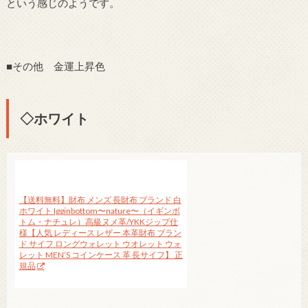
という感じのようです。
■その他 金運上昇色
◇ホワイト
【送料無料】財布 メンズ 長財布 ブランド 白
ホワイト Igginbottom〜nature〜（イギンボ
トム・ナチュレ）高級ヌメ革/YKKジップ仕
様【人気 レディース レザー 本革財布 ブラン
ド サイフ ロングウォレット ウオレット ウォ
レット MEN’S コインケース 革 長サイフ】 正
規品