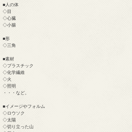
■人の体
◇目
◇心臓
◇小腸
■形
◇三角
■素材
◇プラスチック
◇化学繊維
◇火
◇照明
・・・など。
■イメージやフォルム
◇ロウソク
◇太陽
◇切り立った山