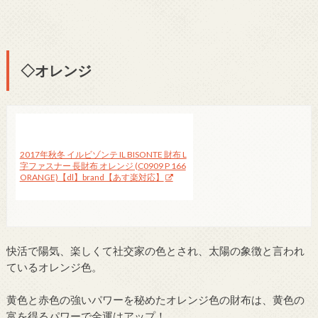
◇オレンジ
2017年秋冬 イルビゾンテ IL BISONTE 財布 L
字ファスナー 長財布 オレンジ (C0909 P 166
ORANGE)【dl】brand【あす楽対応】
快活で陽気、楽しくて社交家の色とされ、太陽の象徴と言われ
ているオレンジ色。
黄色と赤色の強いパワーを秘めたオレンジ色の財布は、黄色の
富を得るパワーで金運はアップ！