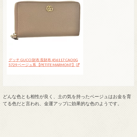
グッチ GUCCI 財布 長財布 456117 CAO0G
5729 ベージュ系 【PETITE MARMONT】
どんな色とも相性が良く、土の気を持ったベージュはお金を育
てる色だと言われ、金運アップに効果的な色のようです。