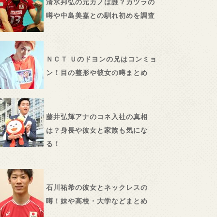
清水邦弘の元カノは誰？カツラの
噂や中島美嘉との馴れ初めを調査
ＮＣＴ Ｕのドヨンの兄はコンミョ
ン！目の整形や彼女の噂まとめ
藤井弘輝アナのコネ入社の真相
は？身長や彼女と家族も気にな
る！
石川祐希の彼女とネックレスの
噂！妹や高校・大学などまとめ