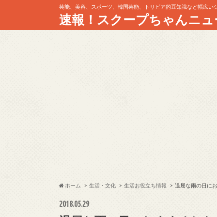
芸能、美容、スポーツ、韓国芸能、トリビア的豆知識など幅広い
速報！スクープちゃんニュ
ホーム
生活・文化
生活お役立ち情報
退屈な雨の日にお
2018.05.29