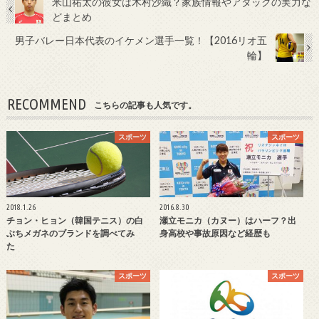
米山祐太の彼女は木村沙織？家族情報やアタックの実力な
どまとめ
男子バレー日本代表のイケメン選手一覧！【2016リオ五
輪】
RECOMMEND
こちらの記事も人気です。
スポーツ
スポーツ
2018.1.26
2016.8.30
チョン・ヒョン（韓国テニス）の白
瀬立モニカ（カヌー）はハーフ？出
ぶちメガネのブランドを調べてみ
身高校や事故原因など経歴も
た
スポーツ
スポーツ