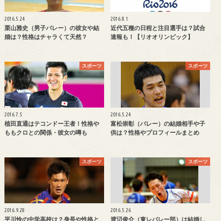
2016.5.24
2016.8.1
栗山雅史（男子バレー）の彼女や結
近代五種の日程と注目選手は？試合
婚は？性格はチャラくて天然？
速報も！【リオオリンピック】
スポーツ
スポーツ
2016.7.5
2016.5.24
植田直通はテコンドー王者！性格や
富松崇彰（バレー）の結婚相手や子
ももクロとの関係・彼女の噂も
供は？性格やプロフィールまとめ
スポーツ
スポーツ
2016.9.28
2016.5.26
平川怜の中学高校は？身長や性格と
渡辺俊介（東レバレー部）は結婚し