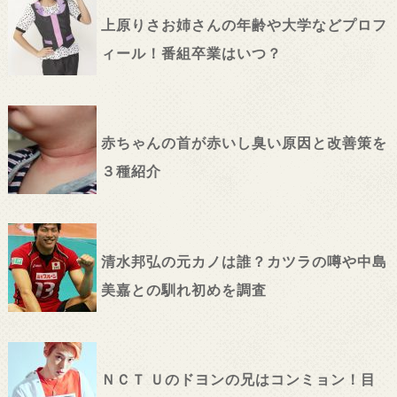
上原りさお姉さんの年齢や大学などプロフ
ィール！番組卒業はいつ？
赤ちゃんの首が赤いし臭い原因と改善策を
３種紹介
清水邦弘の元カノは誰？カツラの噂や中島
美嘉との馴れ初めを調査
ＮＣＴ Ｕのドヨンの兄はコンミョン！目