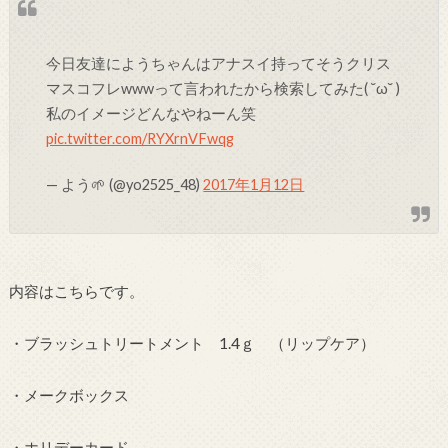
今日友達にようちゃんはアナスイ持ってそうクリス
マスコフレwwwって言われたから検索してみた( ˘ω˘ )
私のイメージどんなやねーん笑
pic.twitter.com/RYXrnVFwqg
— よう🌱 (@yo2525_48)
2017年1月12日
内容はこちらです。
・ブラッシュトリートメント 1.4ｇ （リップケア）
・メークボックス
・ホリデーカード