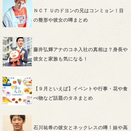
ＮＣＴ Ｕのドヨンの兄はコンミョン！目
の整形や彼女の噂まとめ
藤井弘輝アナのコネ入社の真相は？身長や
彼女と家族も気になる！
【９月といえば】イベントや行事・花や食
べ物など話題のタネまとめ
石川祐希の彼女とネックレスの噂！妹や高