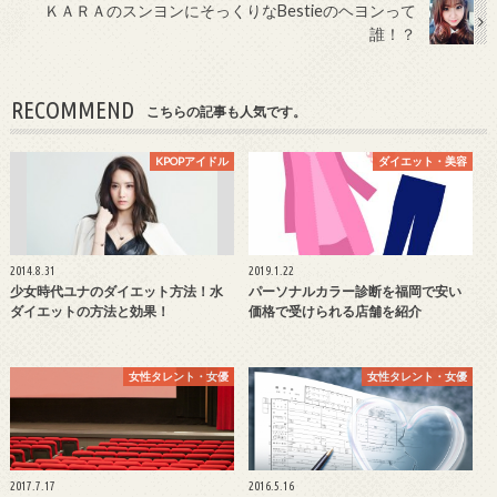
ＫＡＲＡのスンヨンにそっくりなBestieのヘヨンって
誰！？
RECOMMEND
こちらの記事も人気です。
KPOPアイドル
ダイエット・美容
2014.8.31
2019.1.22
少女時代ユナのダイエット方法！水
パーソナルカラー診断を福岡で安い
ダイエットの方法と効果！
価格で受けられる店舗を紹介
女性タレント・女優
女性タレント・女優
2017.7.17
2016.5.16