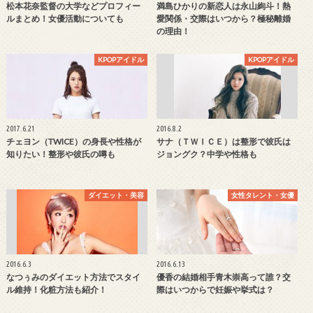
松本花奈監督の大学などプロフィー
満島ひかりの新恋人は永山絢斗！熱
ルまとめ！女優活動についても
愛関係・交際はいつから？極秘離婚
の理由！
KPOPアイドル
KPOPアイドル
2017.6.21
2016.8.2
チェヨン（TWICE）の身長や性格が
サナ（ＴＷＩＣＥ）は整形で彼氏は
知りたい！整形や彼氏の噂も
ジョングク？中学や性格も
ダイエット・美容
女性タレント・女優
2016.6.3
2016.6.13
なつぅみのダイエット方法でスタイ
優香の結婚相手青木崇高って誰？交
ル維持！化粧方法も紹介！
際はいつからで妊娠や挙式は？