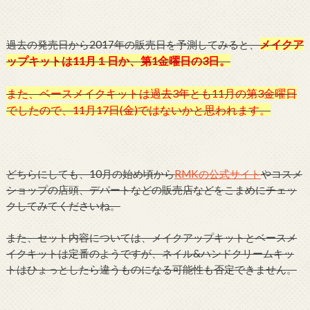
メイクア
過去の発売日から2017年の販売日を予測してみると、
ップキットは11月１日か、第1金曜日の3日。
また、ベースメイクキットは過去3年とも11月の第3金曜日
でしたので、11月17日(金)ではないかと思われます。
どちらにしても、10月の始め頃から
RMKの公式サイト
やコスメ
ショップの店頭、デパートなどの販売店などをこまめにチェッ
クしてみてくださいね。
また、セット内容については、メイクアップキットとベースメ
イクキットは定番のようですが、ネイル&ハンドクリームキッ
トはひょっとしたら違うものになる可能性も否定できません。