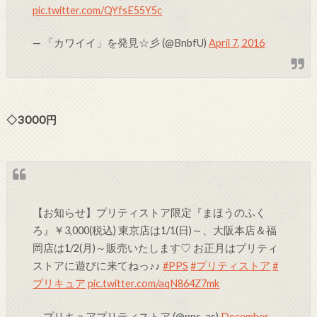
pic.twitter.com/QYfsE55Y5c
— 「カワイイ」を発見☆彡 (@BnbfU)
April 7, 2016
◇3000円
【お知らせ】プリティストア限定『まほうのふく
ろ』￥3,000(税込) 東京店は1/1(日)～、大阪本店＆福
岡店は1/2(月)～販売いたします♡ お正月はプリティ
ストアに遊びに来てねっ♪♪
#PPS
#プリティストア
#
プリキュア
pic.twitter.com/aqN864Z7mk
— プリキュアプリティストア (@pps_as)
December