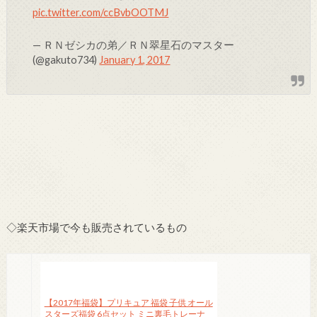
pic.twitter.com/ccBvbOOTMJ
— ＲＮゼシカの弟／ＲＮ翠星石のマスター
(@gakuto734)
January 1, 2017
◇楽天市場で今も販売されているもの
【2017年福袋】プリキュア 福袋 子供 オール
スターズ福袋 6点セット ミニ裏毛トレーナ