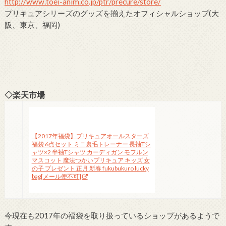
http://www.toei-anim.co.jp/ptr/precure/store/
プリキュアシリーズのグッズを揃えたオフィシャルショップ(大
阪、東京、福岡)
◇楽天市場
【2017年福袋】プリキュアオールスターズ
福袋 6点セット ミニ裏毛トレーナー 長袖Tシ
ャツ×2 半袖Tシャツ カーディガン モフルン
マスコット 魔法つかいプリキュア キッズ 女
の子 プレゼント 正月 新春 fukubukuro lucky
bag[メール便不可]
今現在も2017年の福袋を取り扱っているショップがあるようで