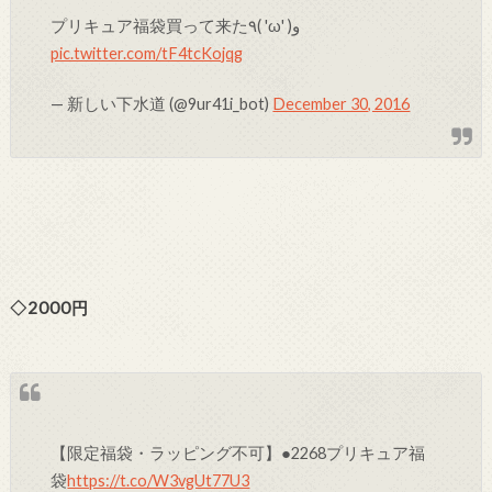
プリキュア福袋買って来た٩( 'ω' )و
pic.twitter.com/tF4tcKojqg
— 新しい下水道 (@9ur41i_bot)
December 30, 2016
◇2000円
【限定福袋・ラッピング不可】●2268プリキュア福
袋
https://t.co/W3vgUt77U3